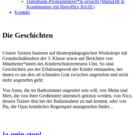
Datenbank-Programmierer*in gesucht (MariaDB in
Kombination mit libreoffice BASE)
Kontakt
Die Geschichten
Unse­re Sze­nen basie­ren auf thea­ter­päd­ago­gi­schen Work­shops mit
Grund­schul­kin­dern der 3. Klas­se sowie auf Berich­ten von
Mitarbeiter*innen des Kin­der­schutz­zen­trums Ulm. So sind
Geschich­ten aus der Erfah­rungs­welt der Kin­der ent­stan­den, bei
denen es um den oft schma­len Grat zwi­schen ange­nehm und nicht
mehr ange­nehm geht:
Von Anna, die im Bade­zim­mer unge­stört sein will, von Metin und
Mert, die von ihrer Groß­mutter stür­misch geküsst wer­den, von Nico,
des­sen Trai­ner ihm bei der Ball­an­nah­me zu nah kommt, oder von
Pia, die Opas heim­li­ches Regen­spiel unan­ge­nehm findet…
ja-nein-stop!