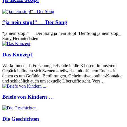
“ja-nein-stop!” — Der Song
“ja-nein-stop!” — Der Song ja-nein-stop! ‑Der Song ja-nein-stop_­
Song Herunterladen
Das Konzept
Wir kom­men als For­schungs­rei­sen­de in die Klas­sen. In unse­rem
Gepäck befin­den sich Sze­nen – teil­wei­se mit offe­nem Ende – in
denen es um Gefüh­le, Berüh­run­gen, Geheim­nis­se, online-Kon­tak­te
und schließ­lich auch um sexu­el­le Über­grif­fe geht. Vors…
Briefe von Kindern …
Die Geschichten