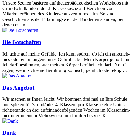
Unse­re Sze­nen basie­ren auf thea­ter­päd­ago­gi­schen Work­shops mit
Grund­schul­kin­dern der 3. Klas­se sowie auf Berich­ten von
Mitarbeiter*innen des Kin­der­schutz­zen­trums Ulm. So sind
Geschich­ten aus der Erfah­rungs­welt der Kin­der ent­stan­den, bei
denen es um …
Die Botschaften
Ich ach­te auf mei­ne Gefüh­le. Ich kann spü­ren, ob ich ein ange­neh­
mes oder ein unan­ge­neh­mes Gefühl habe. Mein Kör­per gehört mir.
Ich darf bestim­men, wer mei­nen Kör­per berührt. Ich darf „Nein“
sagen, wenn sich eine Berüh­rung komisch, pein­lich oder eklig …
Das Angebot
Wir machen es Ihnen leicht. Wir kom­men drei mal an Ihre Schu­le
und spie­len für 3. und/oder 4. Klas­sen: pro Klas­se je eine Unter­
richts­stun­de an drei auf­ein­an­der­fol­gen­den Wochen im Klas­sen­zim­
mer oder in einem Mehr­zweck­raum für drei bis vier K…
Dank