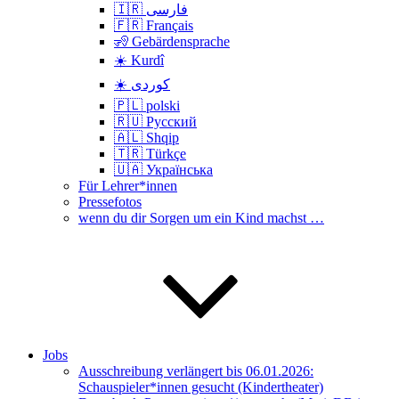
🇮🇷 فارسی
🇫🇷 Français
🧏 Gebärdensprache
☀️ Kurdî
☀️ کوردی
🇵🇱 polski
🇷🇺 Русский
🇦🇱 Shqip
🇹🇷 Türkçe
🇺🇦 Українська
Für Lehrer*innen
Pressefotos
wenn du dir Sorgen um ein Kind machst …
Jobs
Ausschreibung verlängert bis 06.01.2026:
Schauspieler*innen gesucht (Kindertheater)