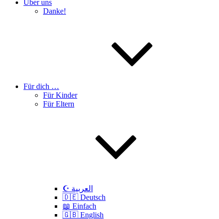
Über uns
Danke!
Für dich …
Für Kinder
Für Eltern
☪️ العربية
🇩🇪 Deutsch
📖 Einfach
🇬🇧 English