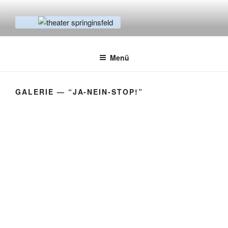
Zum
Inhalt
springen
THEATER SPRINGINSFELD
Empowerment & Prävention
Menü
GALERIE — “JA-NEIN-STOP!”