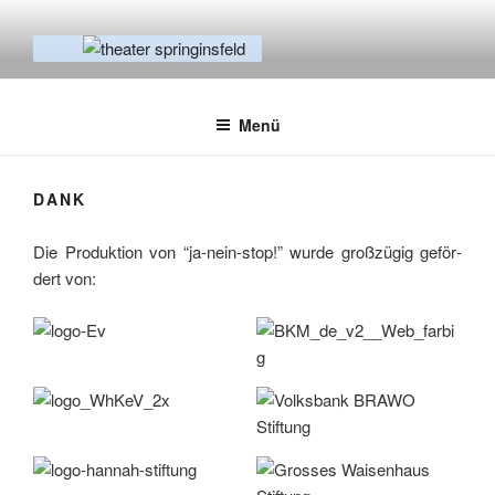
Zum
Inhalt
springen
THEATER SPRINGINSFELD
Empowerment & Prävention
Menü
DANK
Die Pro­duk­ti­on von “ja-nein-stop!” wur­de groß­zü­gig geför­
dert von: