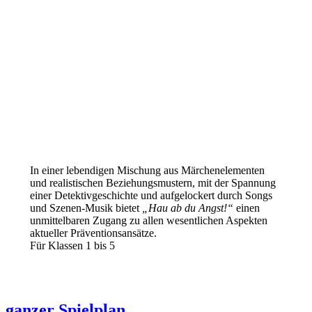
In einer leben­di­gen Mischung aus Mär­chen­ele­men­ten
und rea­lis­ti­schen Bezie­hungs­mus­tern, mit der Span­nung
einer Detek­tiv­ge­schich­te und auf­ge­lo­ckert durch Songs
und Sze­nen-Musik bie­tet
„Hau ab du Angst!“
einen
unmit­tel­ba­ren Zugang zu allen wesent­li­chen Aspek­ten
aktu­el­ler Prä­ven­ti­ons­an­sät­ze.
Für Klas­sen 1 bis 5
ganzer Spielplan