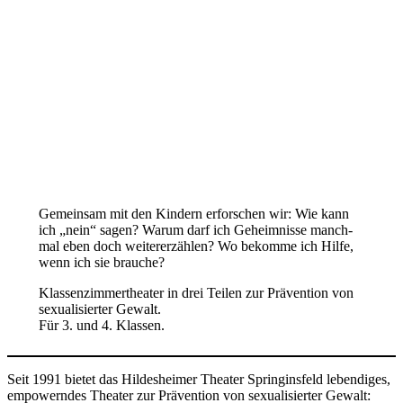
Gemein­sam mit den Kin­dern erfor­schen wir: Wie kann
ich „nein“ sagen? War­um darf ich Geheim­nis­se manch­
mal eben doch wei­ter­erzäh­len? Wo bekom­me ich Hil­fe,
wenn ich sie brauche?
Klas­sen­zim­mer­thea­ter in drei Tei­len zur Prä­ven­ti­on von
sexua­li­sier­ter Gewalt.
Für 3. und 4. Klassen.
Seit 1991 bie­tet das Hil­des­hei­mer Thea­ter Spring­ins­feld leben­di­ges,
empowern­des Thea­ter zur Prä­ven­ti­on von sexua­li­sier­ter Gewalt: