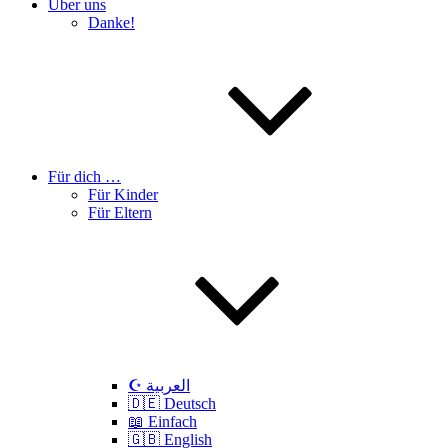
Über uns
Danke!
Für dich …
Für Kinder
Für Eltern
☪️ العربية
🇩🇪 Deutsch
📖 Einfach
🇬🇧 English