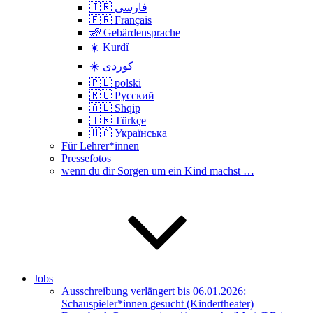
🇮🇷 فارسی
🇫🇷 Français
🧏 Gebärdensprache
☀️ Kurdî
☀️ کوردی
🇵🇱 polski
🇷🇺 Русский
🇦🇱 Shqip
🇹🇷 Türkçe
🇺🇦 Українська
Für Lehrer*innen
Pressefotos
wenn du dir Sorgen um ein Kind machst …
Jobs
Ausschreibung verlängert bis 06.01.2026:
Schauspieler*innen gesucht (Kindertheater)