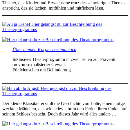
Thea­ter, das Kin­der und Erwach­se­ne trotz des schwie­ri­gen The­mas
anspricht, das sie lachen, mit­füh­len und mit­fie­bern lässt.
Über mei­nen Kör­per bestim­me ich
Inklu­si­ves Thea­ter­pro­gramm in zwei Tei­len zur Prä­ven­ti­
on von sexua­li­sier­ter Gewalt.
Für Men­schen mit Behinderung
Der klei­ne Klas­si­ker erzählt die Geschich­te von Lot­te, einem auf­ge­
weck­ten Mäd­chen, das wie jedes Jahr in den Feri­en ihren Onkel auf
sei­nem Schloss besucht. Doch die­ses Jahr wird alles anders …