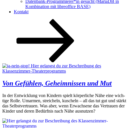
Datenbank-Programmierer*in gesucht (MariaDB in
Kombination mit libreoffice BASE)
Kontakt
Nach
unten
zum
Inhalt
scrollen
Von Gefühlen, Geheimnissen und Mut
In der Ent­wick­lung von Kin­dern spielt kör­per­li­che Nähe eine wich­
ti­ge Rol­le. Umar­men, strei­cheln, kuscheln – all das tut gut und stärkt
das Selbst­ver­trau­en. Was aber, wenn Erwach­se­ne das Ver­trau­en der
Kin­der und deren Bedürf­nis nach Nähe ausnutzen?