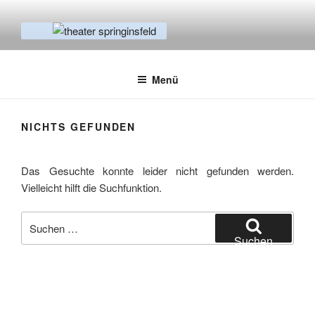
Zum
Inhalt
springen
THEATER SPRINGINSFELD
Empowerment & Prävention
Menü
NICHTS GEFUNDEN
Das Gesuchte konnte leider nicht gefunden werden.
Vielleicht hilft die Suchfunktion.
Suchen
nach:
Suchen