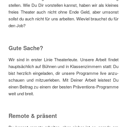
stel­len. Wie Du Dir vor­stel­len kannst, haben wir als klei­nes
frei­es Thea­ter auch nicht ohne Ende Geld, aber umsonst
sollst du auch nicht für uns arbei­ten. Wie­viel brauchst du für
den Job?
Gute Sache?
Wir sind in ers­ter Linie Thea­ter­leu­te. Unse­re Arbeit fin­det
haupt­säch­lich auf Büh­nen und in Klas­sen­zim­mern statt: Du
bist herz­lich ein­ge­la­den, dir unse­re Pro­gram­me live anzu­
schau­en und mit­zu­er­le­ben. Mit Dei­ner Arbeit leis­test Du
einen Bei­trag zu einem der bes­ten Prä­ven­ti­ons-Pro­gram­me
weit und breit.
Remote & präsent