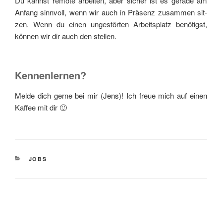
Du kannst remo­te arbei­ten, aber sicher ist es gera­de am
Anfang sinn­voll, wenn wir auch in Prä­senz zusam­men sit­
zen. Wenn du einen unge­stör­ten Arbeits­platz benö­tigst,
kön­nen wir dir auch den stellen.
Kennenlernen?
Mel­de dich ger­ne bei mir (
Jens
)! Ich freue mich auf einen
Kaf­fee mit dir 🙂
KATEGORIEN
JOBS