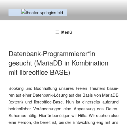
Zum
Inhalt
springen
THEATER SPRINGINSFELD
Empowerment & Prävention
Menü
Datenbank-Programmierer*in
gesucht (MariaDB in Kombination
mit libreoffice BASE)
Boo­king und Buch­hal­tung unse­res Frei­en Thea­ters basie­
ren auf einer Daten­bank-Lösung auf der Basis von MariaDB
(extern) und libre­of­fice-Base. Nun ist einer­seits auf­grund
betrieb­li­cher Ver­än­de­run­gen eine Anpas­sung des Daten-
Sche­mas nötig. Hier­für benö­ti­gen wir Hil­fe: Wir suchen also
eine Per­son, die bereit ist, bei der Ent­wick­lung eng mit uns