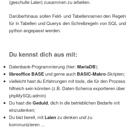
(geschul­te Lai­en) zusam­men zu arbeiten.
Dar­über­hin­aus sol­len Feld- und Tabel­len­na­men den Regeln
für in Tabel­len und Querys den Schreib­re­geln von SQL und
python ange­passt werden.
Du kennst dich aus mit:
Daten­bank-Pro­gram­mie­rung (hier:
MariaDB
);
libre­of­fice BASE
und ger­ne auch
BASIC-Makro
-Skrip­ten;
viel­leicht hast du Erfah­run­gen mit tools, die für den Pro­zess
hilf­reich sein könn­ten (z.B. Daten-Sche­ma expor­tie­ren über
phpMySQL-admin)
Du hast die
Geduld
, dich in die betrieb­li­chen Bedar­fe mit
einzudenken;
Du bist bereit, mit
Lai­en
zu den­ken und zu
kommunizieren …