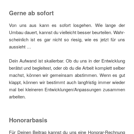
Gerne ab sofort
Von uns aus kann es sofort los­ge­hen. Wie lan­ge der
Umbau dau­ert, kannst du viel­leicht bes­ser beur­tei­len. Wahr­
schein­lich ist es gar nicht so rie­sig, wie es jetzt für uns
aussieht …
Dein Auf­wand ist ska­lier­bar. Ob du uns in der Ent­wick­lung
berätst und beglei­test, oder ob du die Arbeit kom­plett sel­ber
machst, kön­nen wir gemein­sam abstim­men. Wenn es gut
klappt, kön­nen wir bestimmt auch lang­fris­tig immer wie­der
mal bei klei­ne­ren Entwicklungen/Anpassungen zusam­men
arbeiten.
Honorarbasis
Für Dei­nen Bei­trag kannst du uns eine Hono­rar-Rech­nung